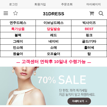
로그인
회원가입
주문조회
마이페이지
31DRESS
연주드레스
이브닝드레스
빅사이즈
특가상품
당일발송
BEST
블랙
레드
핑크
그레이
네이비
골드/기타
민소매
소매
홀터넥
원숄더
오프숄더
탑
ㅡ 고객센터 연락후 10일내 수령가능 ㅡ