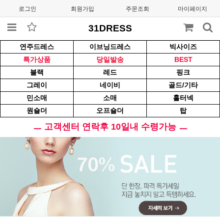
로그인
회원가입
주문조회
마이페이지
31DRESS
연주드레스
이브닝드레스
빅사이즈
특가상품
당일발송
BEST
블랙
레드
핑크
그레이
네이비
골드/기타
민소매
소매
홀터넥
원숄더
오프숄더
탑
ㅡ 고객센터 연락후 10일내 수령가능 ㅡ