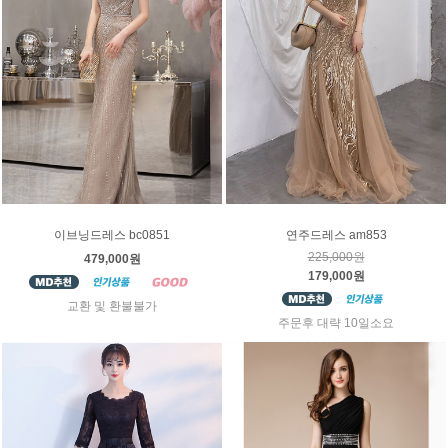
이브닝드레스 bc0851
연주드레스 am853
225,000원
479,000원
179,000원
교환 및 환불불가
주문후 대략 10일소요