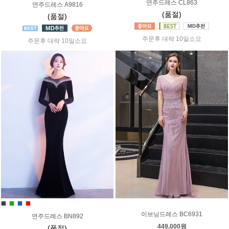
연주드레스 CL863
연주드레스 A9816
(품절)
(품절)
주문후 대략 10일소요
주문후 대략 10일소요
이브닝드레스 BC6931
연주드레스 BN892
449,000원
(품절)