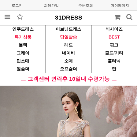
로그인
회원가입
주문조회
마이페이지
31DRESS
연주드레스
이브닝드레스
빅사이즈
특가상품
당일발송
BEST
블랙
레드
핑크
그레이
네이비
골드/기타
민소매
소매
홀터넥
원숄더
오프숄더
탑
ㅡ 고객센터 연락후 10일내 수령가능 ㅡ