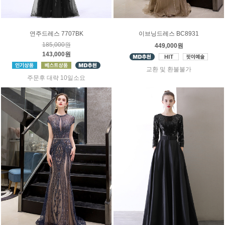
연주드레스 7707BK
이브닝드레스 BC8931
185,000원
449,000원
143,000원
교환 및 환불불가
주문후 대략 10일소요