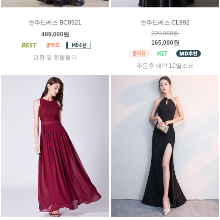
연주드레스 BC8921
연주드레스 CL892
220,000원
409,000원
165,000원
교환 및 환불불가
주문후 대략 10일소요