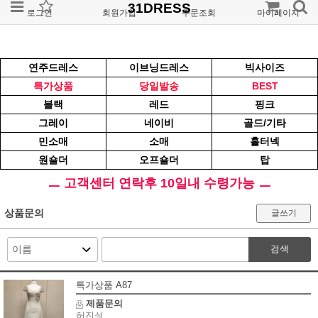
31DRESS
로그인
회원가입
주문조회
마이페이지
연주드레스
이브닝드레스
빅사이즈
특가상품
당일발송
BEST
블랙
레드
핑크
그레이
네이비
골드/기타
민소매
소매
홀터넥
원숄더
오프숄더
탑
ㅡ 고객센터 연락후 10일내 수령가능 ㅡ
상품문의
글쓰기
검색
특가상품 A87
제품문의
허진설