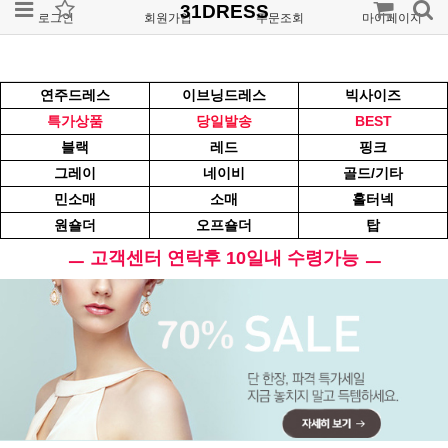
31DRESS
로그인
회원가입
주문조회
마이페이지
연주드레스
이브닝드레스
빅사이즈
특가상품
당일발송
BEST
블랙
레드
핑크
그레이
네이비
골드/기타
민소매
소매
홀터넥
원숄더
오프숄더
탑
ㅡ 고객센터 연락후 10일내 수령가능 ㅡ