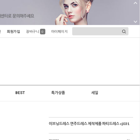
인
회원가입
장바구니
마이페이지
0
BEST
특가상품
세일
이브닝드레스 연주드레스 제작제품 파티드레스 cj031