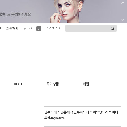
인
회원가입
장바구니
마이페이지
0
BEST
특가상품
세일
연주드레스 맞춤제작 연주회드레스 이브닝드레스 파티
드레스 ym891