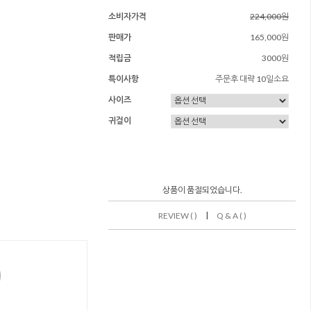
소비자가격
224,000원
판매가
165,000원
적립금
3000원
특이사항
주문후 대략 10일소요
사이즈
귀걸이
상품이 품절되었습니다.
|
REVIEW ( )
Q & A ( )