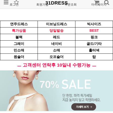
31DRESS
로그인
회원가입
주문조회
마이페이지
연주드레스
이브닝드레스
빅사이즈
특가상품
당일발송
BEST
블랙
레드
핑크
그레이
네이비
골드/기타
민소매
소매
홀터넥
원숄더
오프숄더
탑
ㅡ 고객센터 연락후 10일내 수령가능 ㅡ