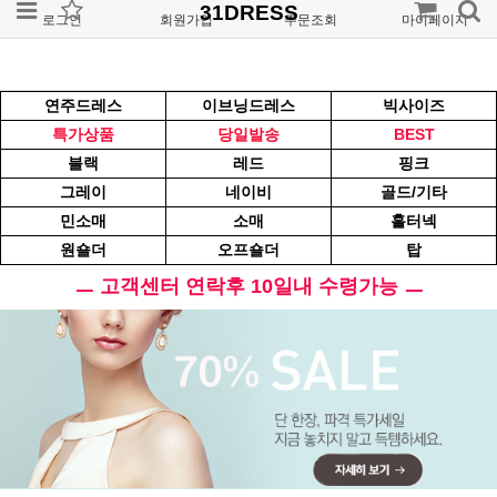
31DRESS
로그인
회원가입
주문조회
마이페이지
연주드레스
이브닝드레스
빅사이즈
특가상품
당일발송
BEST
블랙
레드
핑크
그레이
네이비
골드/기타
민소매
소매
홀터넥
원숄더
오프숄더
탑
ㅡ 고객센터 연락후 10일내 수령가능 ㅡ