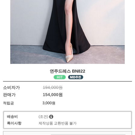
연주드레스 BN822
소비자가
194,000원
판매가
154,000원
적립금
3,000원
배송비
(조건)
특이사항
제작상품 교환반품 불가