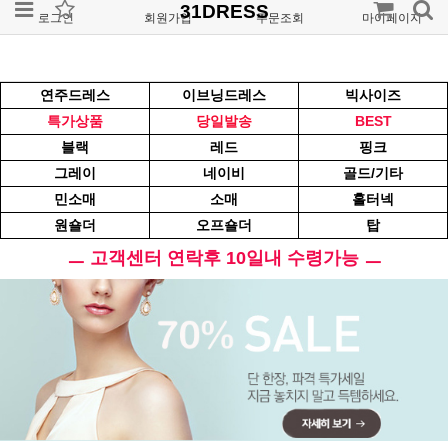
31DRESS
로그인
회원가입
주문조회
마이페이지
연주드레스
이브닝드레스
빅사이즈
특가상품
당일발송
BEST
블랙
레드
핑크
그레이
네이비
골드/기타
민소매
소매
홀터넥
원숄더
오프숄더
탑
ㅡ 고객센터 연락후 10일내 수령가능 ㅡ