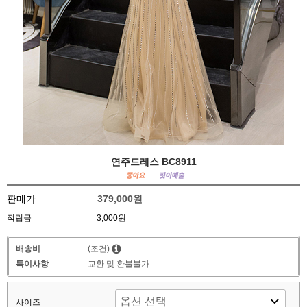
연주드레스 BC8911
판매가
379,000원
적립금
3,000원
배송비
(조건)
특이사항
교환 및 환불불가
사이즈