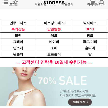
31DRESS
로그인
회원가입
주문조회
마이페이지
연주드레스
이브닝드레스
빅사이즈
특가상품
당일발송
BEST
블랙
레드
핑크
그레이
네이비
골드/기타
민소매
소매
홀터넥
원숄더
오프숄더
탑
ㅡ 고객센터 연락후 10일내 수령가능 ㅡ